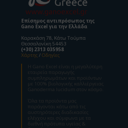
Επίσημος αντιπρόσωπος της
Gano Excel για την Ελλάδα
Καρακάση 78, Κάτω Τούμπα
Θεσσαλονίκη 54453
(+30) 2313 035958
Χάρτης
/
Οδηγίες
Η Gano Excel είναι η μεγαλύτερη
εταιρεία παραγωγής
συμπληρωμάτων και προϊόντων
με 100% βιολογικής καλλιέργειας
Ganoderma lucidum στον κόσμο.
Όλα τα προϊόντα μας
παράγονται κάτω από τις
αυστηρότερες διαδικασίες
ελέγχου και σύμφωνα με τα
διεθνή πρότυπα υγείας &