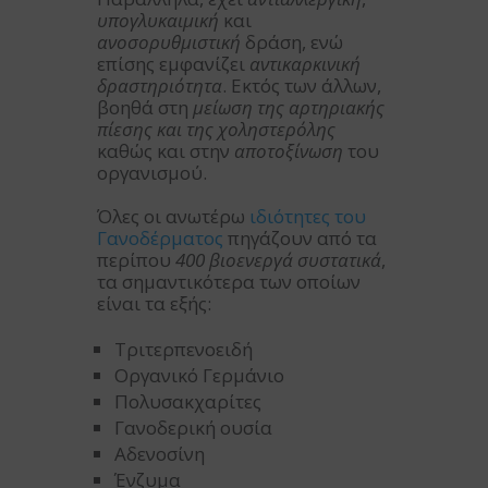
υπογλυκαιμική
και
ανοσορυθμιστική
δράση, ενώ
επίσης εμφανίζει
αντικαρκινική
δραστηριότητα
. Εκτός των άλλων,
βοηθά στη
μείωση της αρτηριακής
πίεσης και της χοληστερόλης
καθώς και στην
αποτοξίνωση
του
οργανισμού.
Όλες οι ανωτέρω
ιδιότητες του
Γανοδέρματος
πηγάζουν από τα
περίπου
400 βιοενεργά συστατικά
,
τα σημαντικότερα των οποίων
είναι τα εξής:
Τριτερπενοειδή
Οργανικό Γερμάνιο
Πολυσακχαρίτες
Γανοδερική ουσία
Αδενοσίνη
Ένζυμα