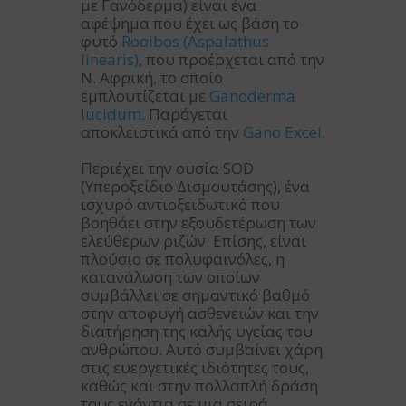
με Γανόδερμα) είναι ένα
αφέψημα που έχει ως βάση το
φυτό
Rooibos (Aspalathus
linearis)
, που προέρχεται από την
Ν. Αφρική, το οποίο
εμπλουτίζεται με
Ganoderma
lucidum
. Παράγεται
αποκλειστικά από την
Gano Excel
.
Περιέχει την ουσία SOD
(Υπεροξείδιο Δισμουτάσης), ένα
ισχυρό αντιοξειδωτικό που
βοηθάει στην εξουδετέρωση των
ελεύθερων ριζών. Επίσης, είναι
πλούσιο σε πολυφαινόλες, η
κατανάλωση των οποίων
συμβάλλει σε σημαντικό βαθμό
στην αποφυγή ασθενειών και την
διατήρηση της καλής υγείας του
ανθρώπου. Αυτό συμβαίνει χάρη
στις ευεργετικές ιδιότητες τους,
καθώς και στην πολλαπλή δράση
τους ενάντια σε μια σειρά