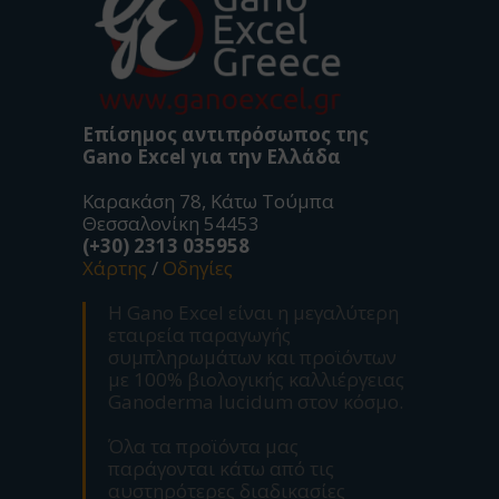
Επίσημος αντιπρόσωπος της
Gano Excel για την Ελλάδα
Καρακάση 78, Κάτω Τούμπα
Θεσσαλονίκη 54453
(+30) 2313 035958
Χάρτης
/
Οδηγίες
Η Gano Excel είναι η μεγαλύτερη
εταιρεία παραγωγής
συμπληρωμάτων και προϊόντων
με 100% βιολογικής καλλιέργειας
Ganoderma lucidum στον κόσμο.
Όλα τα προϊόντα μας
παράγονται κάτω από τις
αυστηρότερες διαδικασίες