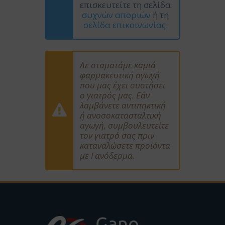
επισκευτείτε τη σελίδα
συχνών αποριών
ή τη
σελίδα επικοινωνίας.
Δε σταματάμε
καμιά
φαρμακευτική αγωγή
που μας έχει συστήσει
ο γιατρός μας.
Εάν
λαμβάνετε αντιπηκτική
ή ανοσοκατασταλτική
αγωγή, συμβουλευτείτε
τον γιατρό σας πριν
καταναλώσετε προϊόντα
με Γανόδερμα.