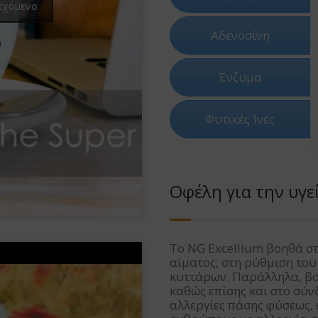
ιεχόμενο
Αδενοσίνη
Ένζυμα
Φυτικές Ίνες
Οφέλη για την υγε
Το NG Excellium βοηθά σ
αίματος, στη ρύθμιση το
κυττάρων. Παράλληλα, βο
καθώς επίσης και στο σύν
αλλεργίες πάσης φύσεως,