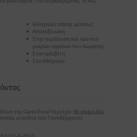
α μανιτάρια. Πιο συγκεκριμένα, το NG
Αλλεργίες πάσης φύσεως
Αποτοξίνωση
Στην αιμάτωση και των πιο
μικρών αγγείων του σώματος
Στον φλεβίτη
Στο σάκχαρο.
ϊόντος
lium της Gano Excel περιέχει
90 κάψουλες
ιότητας μυκήλιο του Γανοδέρματος
151/12-4-2013