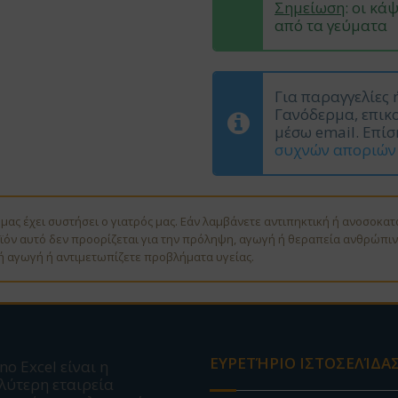
Σημείωση
: οι κά
από τα γεύματα
Για παραγγελίες 
Γανόδερμα, επικο
μέσω email. Επίσ
συχνών αποριών
ας έχει συστήσει ο γιατρός μας. Εάν λαμβάνετε αντιπηκτική ή ανοσοκατ
όν αυτό δεν προορίζεται για την πρόληψη, αγωγή ή θεραπεία ανθρώπινη
ή αγωγή ή αντιμετωπίζετε προβλήματα υγείας.
ΕΥΡΕΤΉΡΙΟ ΙΣΤΟΣΕΛΊΔΑ
no Excel είναι η
λύτερη εταιρεία