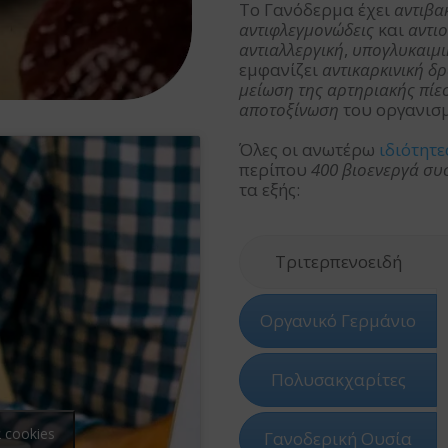
Το Γανόδερμα έχει
αντιβα
αντιφλεγμονώδεις
και
αντιο
αντιαλλεργική
,
υπογλυκαιμι
εμφανίζει
αντικαρκινική δ
μείωση της αρτηριακής πίε
αποτοξίνωση
του οργανισ
Όλες οι ανωτέρω
ιδιότητ
περίπου
400 βιοενεργά συ
τα εξής:
Τριτερπενοειδή
Οργανικό Γερμάνιο
Πολυσακχαρίτες
α cookies
Γανοδερική Ουσία