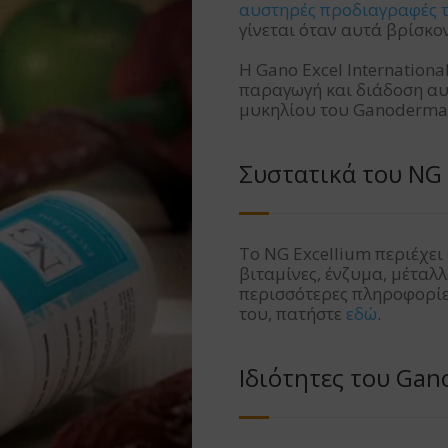
αυστηρές προδιαγραφές 
γίνεται όταν αυτά βρίσκο
Η Gano Excel Internation
παραγωγή και διάδοση αυ
μυκηλίου του Ganoderma
Συστατικά του NG 
Το NG Excellium περιέχε
βιταμίνες, ένζυμα, μέταλ
περισσότερες πληροφορίες
του, πατήστε
εδώ
.
Ιδιότητες του Ga