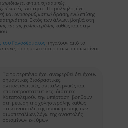
κτηριδιακές
,
αντιμυκητασιακές
,
ξειδωτικές
ιδιότητες. Παράλληλα, έχει
κή
και
ανοσορυθμιστική
δράση, ενώ επίσης
ραστηριότητα
. Εκτός των άλλων, βοηθά στη
σης και της χοληστερόλης
καθώς και στην
μού.
ες του Γανοδέρματος
πηγάζουν από τα
στατικά
, τα σημαντικότερα των οποίων είναι
Τα τριτερπένια έχει αναφερθεί ότι έχουν
σημαντικές βιοδραστικές,
αντιοξειδωτικές, αντιαλλεργικές και
ηπατοπροστατευτικές ιδιότητες.
Καταπολεμούν την υπέρταση, βοηθούν
στη μείωση της χοληστερόλης καθώς
στην αναστολή της συσσώρευσης των
αιμοπεταλίων, λόγω της αναστολής
ορισμένων ενζύμων.