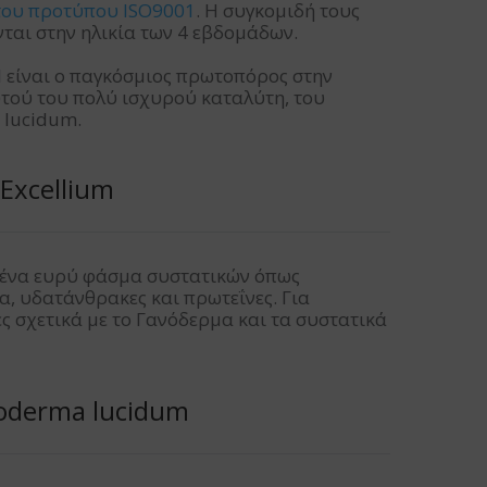
του προτύπου ISO9001
. Η συγκομιδή τους
νται στην ηλικία των 4 εβδομάδων.
al είναι ο παγκόσμιος πρωτοπόρος στην
τού του πολύ ισχυρού καταλύτη, του
 lucidum.
Excellium
ι ένα ευρύ φάσμα συστατικών όπως
λα, υδατάνθρακες και πρωτεΐνες. Για
 σχετικά με το Γανόδερμα και τα συστατικά
noderma lucidum