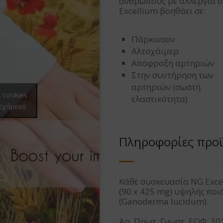
ανθρώπους με αλλεργία στ
Excellium βοηθάει σε:
Πάρκινσον
Αλτσχάιμερ
Απόφραξη αρτηριών
Στην συντήρηση των
αρτηριών (σωστή
α cookies
ελαστικότητα)
ιεχόμενο
Πληροφορίες προ
Κάθε συσκευασία NG Excel
(90 x 425 mg) υψηλής πο
(Ganoderma lucidum).
Αρ. Πρωτ. Γνωστ. ΕΟΦ: 30