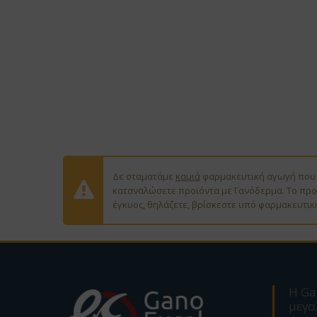
Δε σταματάμε
καμιά
φαρμακευτική αγωγή που μ
καταναλώσετε προϊόντα με Γανόδερμα. Το προϊ
έγκυος, θηλάζετε, βρίσκεστε υπό φαρμακευτικ
Η Ga
μεγα