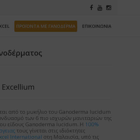
XCEL
ΠΡΟΪΟΝΤΑ ΜΕ ΓΑΝΟΔΕΡΜΑ
ΕΠΙΚΟΙΝΩΝΙΑ
ανοδέρματος
 Excellium
ίται από το μυκήλιο του Ganoderma lucidum
υνδυασμό των 6 πιο ισχυρών μανιταριών της
του είδους Ganoderma lucidum. Η
100%
ργειας
τους γίνεται στις ιδιόκτητες
cel International
στη Μαλαισία, υπό τις