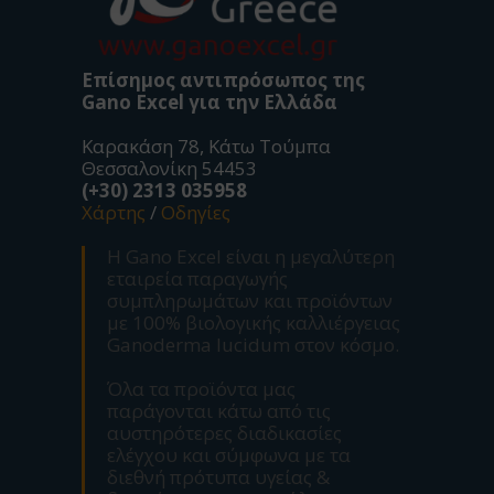
Επίσημος αντιπρόσωπος της
Gano Excel για την Ελλάδα
Καρακάση 78, Κάτω Τούμπα
Θεσσαλονίκη 54453
(+30) 2313 035958
Χάρτης
/
Οδηγίες
Η Gano Excel είναι η μεγαλύτερη
εταιρεία παραγωγής
συμπληρωμάτων και προϊόντων
με 100% βιολογικής καλλιέργειας
Ganoderma lucidum στον κόσμο.
Όλα τα προϊόντα μας
παράγονται κάτω από τις
αυστηρότερες διαδικασίες
ελέγχου και σύμφωνα με τα
διεθνή πρότυπα υγείας &