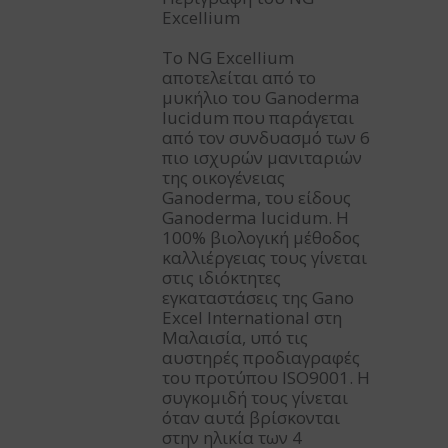
Excellium
Το NG Excellium
αποτελείται από το
μυκήλιο του Ganoderma
lucidum που παράγεται
από τον συνδυασμό των 6
πιο ισχυρών μανιταριών
της οικογένειας
Ganoderma, του είδους
Ganoderma lucidum. Η
100% βιολογική μέθοδος
καλλιέργειας τους γίνεται
στις ιδιόκτητες
εγκαταστάσεις της Gano
Excel International στη
Μαλαισία, υπό τις
αυστηρές προδιαγραφές
του προτύπου ISO9001. Η
συγκομιδή τους γίνεται
όταν αυτά βρίσκονται
στην ηλικία των 4