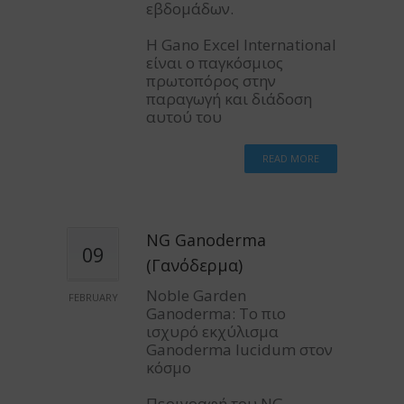
εβδομάδων.
Η Gano Excel International
είναι ο παγκόσμιος
πρωτοπόρος στην
παραγωγή και διάδοση
αυτού του
READ MORE
NG Ganoderma
09
(Γανόδερμα)
Noble Garden
FEBRUARY
Ganoderma: Το πιο
ισχυρό εκχύλισμα
Ganoderma lucidum στον
κόσμο
Περιγραφή του NG