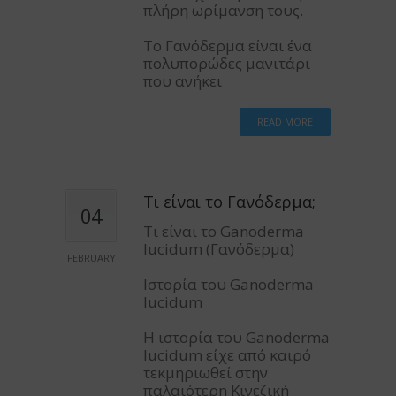
πλήρη ωρίμανση τους.
Το Γανόδερμα είναι ένα
πολυπορώδες μανιτάρι
που ανήκει
READ MORE
Τι είναι το Γανόδερμα;
04
Τι είναι το Ganoderma
lucidum (Γανόδερμα)
FEBRUARY
Ιστορία του Ganoderma
lucidum
Η ιστορία του Ganoderma
lucidum είχε από καιρό
τεκμηριωθεί στην
παλαιότερη Κινεζική