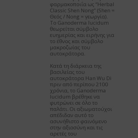
φαρμακοποιΐα ως “Herbal
Classic Shen Nong” (Shen =
Θεός / Nong = γεωργία).
Το Ganoderma lucidum
θεωρείται σύμβολο
ευημερίας και ειρήνης για
το έθνος και σύμβολο
μακροζωίας του
αυτοκράτορα.
Κατά τη διάρκεια της
βασιλείας του
αυτοκράτορα Han Wu Di
πριν από περίπου 2100
χρόνια, το Ganoderma
lucidum βρέθηκε να
φυτρώνει σε όλο το
παλάτι. Οι αξιωματούχοι
απέδιδαν αυτό το
ασυνήθιστο φαινόμενο
στην αξιοσύνη και τις
αρετές του