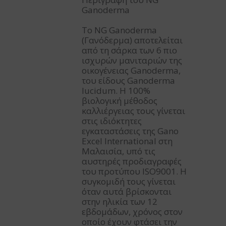
Ganoderma
Το NG Ganoderma
(Γανόδερμα) αποτελείται
από τη σάρκα των 6 πιο
ισχυρών μανιταριών της
οικογένειας Ganoderma,
του είδους Ganoderma
lucidum. Η 100%
βιολογική μέθοδος
καλλιέργειας τους γίνεται
στις ιδιόκτητες
εγκαταστάσεις της Gano
Excel International στη
Μαλαισία, υπό τις
αυστηρές προδιαγραφές
του προτύπου ISO9001. Η
συγκομιδή τους γίνεται
όταν αυτά βρίσκονται
στην ηλικία των 12
εβδομάδων, χρόνος στον
οποίο έχουν φτάσει την