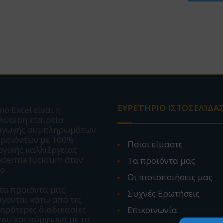
ΕΥΡΕΤΉΡΙΟ ΙΣΤΟΣΕΛΊΔΑ
no Excel είναι η
λύτερη εταιρεία
αγωγής συμπληρωμάτων
προϊόντων με 100%
Ποιοι είμαστε
ογικής καλλιέργειας
derma lucidum στον
Τα προϊόντα μας
ο.
Οι πιστοποιήσεις μας
τα προϊόντα μας
Συχνές Ερωτήσεις
γονται κάτω από τις
ηρότερες διαδικασίες
Επικοινωνία
χου και σύμφωνα με τα