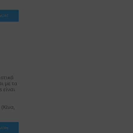
 MORE
ιστικά
αι με τα
s είναι
(Κίνα,
 MORE