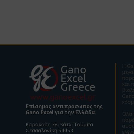
Η Ga
μεγα
παρ
και 
βιολ
Gano
κόσμ
Επίσημος αντιπρόσωπος της
Gano Excel για την Ελλάδα
Όλα 
παρά
Καρακάση 78, Κάτω Τούμπα
αυστ
Θεσσαλονίκη 54453
ελέγ