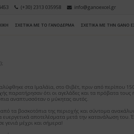
4453
(+30) 2313 035958
info@ganoexcel.gr
ΧΙΚΗ
ΣΧΕΤΙΚΑ ΜΕ ΤΟ ΓΑΝΟΔΕΡΜΑ
ΣΧΕΤΙΚΑ ΜΕ ΤΗN GANO E
);
αλύφθηκε στα Ιμαλάϊα, στο Θιβέτ, πριν από περίπου 15
χής παρατήρησαν ότι οι αγελάδες και τα πρόβατα τους 
όπια αναπτυσσόταν ο μύκητας αυτός.
ν από τα βοσκοτόπια της περιοχής και σύντομα ανακάλυ
α ευεργετικά αποτελέσματα μετά την κατανάλωση του. Έτ
σε γενιά μέχρι και σήμερα!