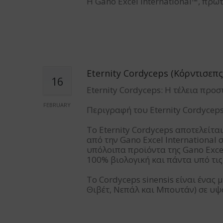
Η Gano Excel International™, πρ
Eternity Cordyceps (Κόρντισεπς
16
Eternity Cordyceps: Η τέλεια προ
FEBRUARY
Περιγραφή του Eternity Cordyceps
To Eternity Cordyceps αποτελείτα
από την Gano Excel International 
υπόλοιπα προϊόντα της Gano Excel,
100% βιολογική και πάντα υπό τι
Το Cordyceps sinensis είναι ένας
Θιβέτ, Νεπάλ και Μπουτάν) σε υ