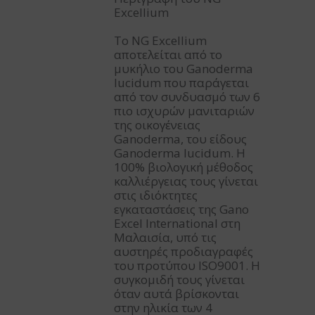
Excellium
Το NG Excellium
αποτελείται από το
μυκήλιο του Ganoderma
lucidum που παράγεται
από τον συνδυασμό των 6
πιο ισχυρών μανιταριών
της οικογένειας
Ganoderma, του είδους
Ganoderma lucidum. Η
100% βιολογική μέθοδος
καλλιέργειας τους γίνεται
στις ιδιόκτητες
εγκαταστάσεις της Gano
Excel International στη
Μαλαισία, υπό τις
αυστηρές προδιαγραφές
του προτύπου ISO9001. Η
συγκομιδή τους γίνεται
όταν αυτά βρίσκονται
στην ηλικία των 4