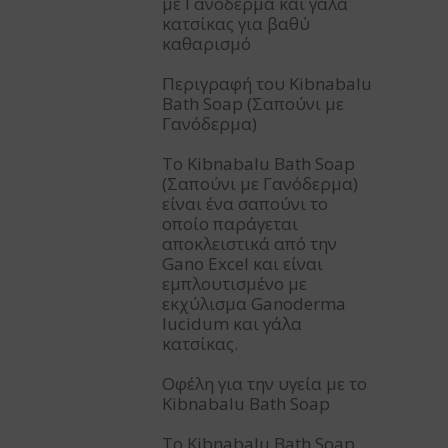
με Γανόδερμα και γάλα
κατσίκας για βαθύ
καθαρισμό
Περιγραφή του Kibnabalu
Bath Soap (Σαπούνι με
Γανόδερμα)
Το Kibnabalu Bath Soap
(Σαπούνι με Γανόδερμα)
είναι ένα σαπούνι το
οποίο παράγεται
αποκλειστικά από την
Gano Excel και είναι
εμπλουτισμένο με
εκχύλισμα Ganoderma
lucidum και γάλα
κατσίκας.
Οφέλη για την υγεία με το
Kibnabalu Bath Soap
Το Kibnabalu Bath Soap