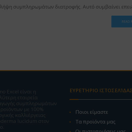
λήψη συμπληρωμάτων διατροφής. Αυτό συμβαίνει επει
READ
ΕΥΡΕΤΉΡΙΟ ΙΣΤΟΣΕΛΊΔΑ
no Excel είναι η
λύτερη εταιρεία
αγωγής συμπληρωμάτων
προϊόντων με 100%
Ποιοι είμαστε
ογικής καλλιέργειας
derma lucidum στον
Τα προϊόντα μας
ο.
Οι πιστοποιήσεις μας