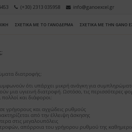
4453
(+30) 2313 035958
info@ganoexcel.gr
ΧΙΚΗ
ΣΧΕΤΙΚΑ ΜΕ ΤΟ ΓΑΝΟΔΕΡΜΑ
ΣΧΕΤΙΚΑ ΜΕ ΤΗN GANO E
;
ώματα διατροφής;
 συμφωνούν ότι υπάρχει μικρή ανάγκη για συμπληρώμα
ύν μια υγιεινή διατροφή. Ωστόσο, τις περισσότερες φο
αι πολλοί και διάφοροι:
ι σε γρήγορους και αγχώδεις ρυθμούς
ακτηρίζεται από την έλλειψη άσκησης
ίτερα στις μεγαλουπόλεις
 τροφών, απόρροια του γρήγορου ρυθμού της καθημερι