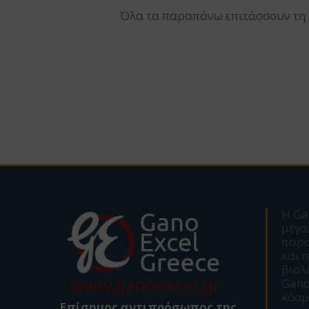
Όλα τα παραπάνω επιτάσσουν τη 
Η Ga
μεγα
παρ
και 
βιολ
Gano
κόσμ
Επίσημος αντιπρόσωπος της