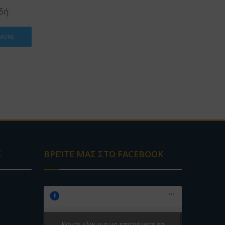
δή
 MORE
Σ
ΒΡΕΊΤΕ ΜΑΣ ΣΤΟ FACEBOOK
Κάντε κλικ για να επιτρέψετε τα