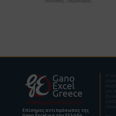
ιδιότητες. Παράλληλα,
Η Ga
μεγα
παρ
και 
βιολ
Gano
κόσμ
Επίσημος αντιπρόσωπος της
Gano Excel για την Ελλάδα