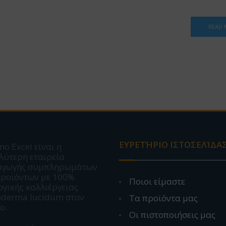
READ
ΕΥΡΕΤΉΡΙΟ ΙΣΤΟΣΕΛΊΔΑ
no Excel είναι η
λύτερη εταιρεία
αγωγής συμπληρωμάτων
προϊόντων με 100%
Ποιοι είμαστε
ογικής καλλιέργειας
derma lucidum στον
Τα προϊόντα μας
ο.
Οι πιστοποιήσεις μας