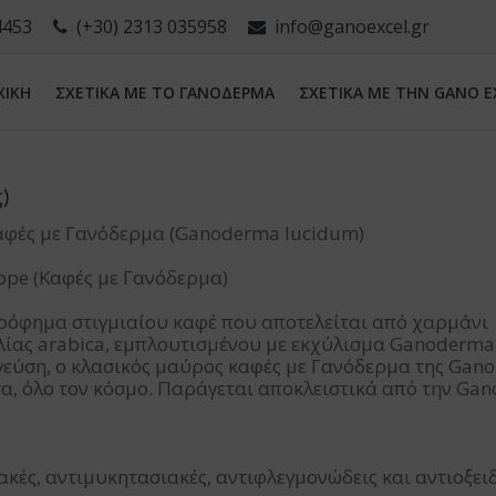
4453
(+30) 2313 035958
info@ganoexcel.gr
ΧΙΚΗ
ΣΧΕΤΙΚΑ ΜΕ ΤΟ ΓΑΝΟΔΕΡΜΑ
ΣΧΕΤΙΚΑ ΜΕ ΤΗN GANO E
)
καφές με Γανόδερμα (Ganoderma lucidum)
ppe (Καφές με Γανόδερμα)
 ρόφημα στιγμιαίου καφέ που αποτελείται από χαρμάνι
λίας arabica, εμπλουτισμένου με εκχύλισμα Ganoderma
γεύση, ο κλασικός μαύρος καφές με Γανόδερμα της Gano
τα, όλο τον κόσμο. Παράγεται αποκλειστικά από την Gano
κές, αντιμυκητασιακές, αντιφλεγμονώδεις και αντιοξει