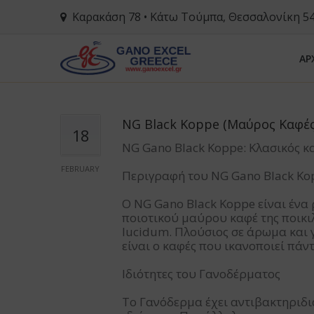
Καρακάση 78 • Κάτω Τούμπα, Θεσσαλονίκη 5
ΑΡ
NG Black Koppe (Μαύρος Καφές
18
NG Gano Black Koppe: Κλασικός 
FEBRUARY
Περιγραφή του NG Gano Black Ko
Ο NG Gano Black Koppe είναι ένα
ποιοτικού μαύρου καφέ της ποικι
lucidum. Πλούσιος σε άρωμα και 
είναι ο καφές που ικανοποιεί πάν
Ιδιότητες του Γανοδέρματος
Το Γανόδερμα έχει αντιβακτηριδια