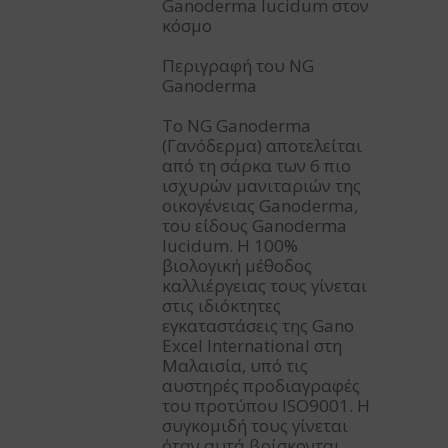
Ganoderma lucidum στον
κόσμο
Περιγραφή του NG
Ganoderma
Το NG Ganoderma
(Γανόδερμα) αποτελείται
από τη σάρκα των 6 πιο
ισχυρών μανιταριών της
οικογένειας Ganoderma,
του είδους Ganoderma
lucidum. Η 100%
βιολογική μέθοδος
καλλιέργειας τους γίνεται
στις ιδιόκτητες
εγκαταστάσεις της Gano
Excel International στη
Μαλαισία, υπό τις
αυστηρές προδιαγραφές
του προτύπου ISO9001. Η
συγκομιδή τους γίνεται
όταν αυτά βρίσκονται