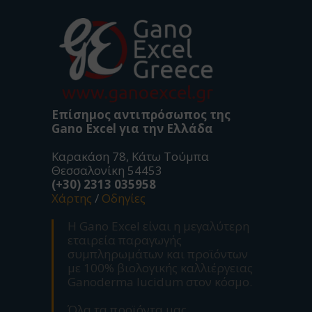
Επίσημος αντιπρόσωπος της
Gano Excel για την Ελλάδα
Καρακάση 78, Κάτω Τούμπα
Θεσσαλονίκη 54453
(+30) 2313 035958
Χάρτης
/
Οδηγίες
Η Gano Excel είναι η μεγαλύτερη
εταιρεία παραγωγής
συμπληρωμάτων και προϊόντων
με 100% βιολογικής καλλιέργειας
Ganoderma lucidum στον κόσμο.
Όλα τα προϊόντα μας