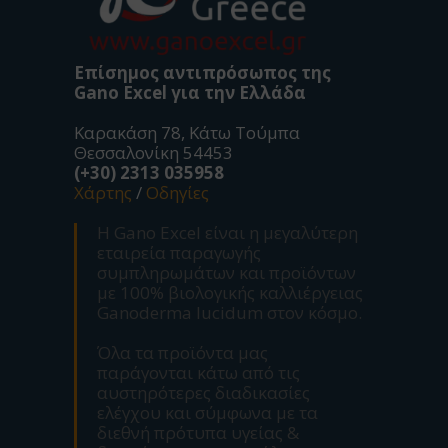
Επίσημος αντιπρόσωπος της
Gano Excel για την Ελλάδα
Καρακάση 78, Κάτω Τούμπα
Θεσσαλονίκη 54453
(+30) 2313 035958
Χάρτης
/
Οδηγίες
Η Gano Excel είναι η μεγαλύτερη
εταιρεία παραγωγής
συμπληρωμάτων και προϊόντων
με 100% βιολογικής καλλιέργειας
Ganoderma lucidum στον κόσμο.
Όλα τα προϊόντα μας
παράγονται κάτω από τις
αυστηρότερες διαδικασίες
ελέγχου και σύμφωνα με τα
διεθνή πρότυπα υγείας &